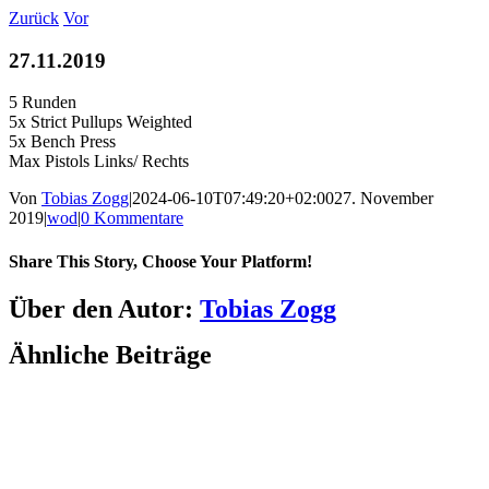
Zum
Zurück
Vor
Inhalt
springen
27.11.2019
5 Runden
5x Strict Pullups Weighted
5x Bench Press
Max Pistols Links/ Rechts
Von
Tobias Zogg
|
2024-06-10T07:49:20+02:00
27. November
2019
|
wod
|
0 Kommentare
Share This Story, Choose Your Platform!
Facebook
LinkedIn
WhatsApp
Telegram
Tumblr
Pinterest
Vk
Xing
E-
Über den Autor:
Tobias Zogg
Mail
Ähnliche Beiträge