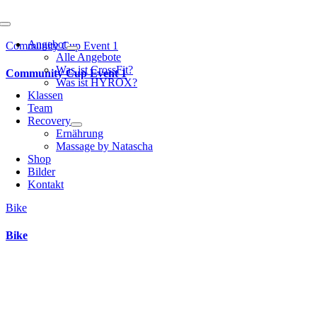
Toggle
Navigation
Angebot
Community Cup Event 1
Alle Angebote
Was ist CrossFit?
Community Cup Event 1
Was ist HYROX?
Klassen
Team
Recovery
Ernährung
Massage by Natascha
Shop
Bilder
Kontakt
Bike
Bike