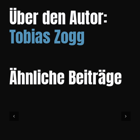
Über den Autor:
KO
Tobias Zogg
Ähnliche Beiträge
Community
Cup
Event
1