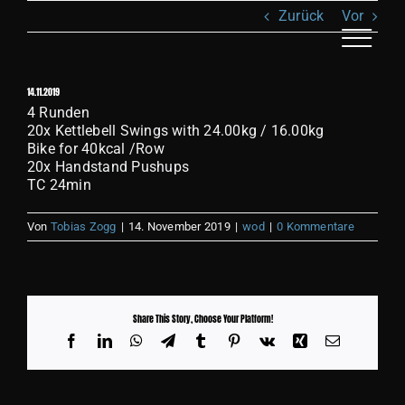
Zum
Zurück
Vor
Inhalt
springen
Toggle
Naviga
14.11.2019
AN
4 Runden
20x Kettlebell Swings with 24.00kg / 16.00kg
Bike for 40kcal /Row
KL
20x Handstand Pushups
TC 24min
T
Von
Tobias Zogg
|
14. November 2019
|
wod
|
0 Kommentare
REC
Share This Story, Choose Your Platform!
S
Facebook
LinkedIn
WhatsApp
Telegram
Tumblr
Pinterest
Vk
Xing
E-
Mail
BI