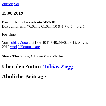
Zum
Zurück
Vor
Inhalt
springen
15.08.2019
Power Cleans 1-2-3-4-5-6-7-8-9-10
Box Jumps with 76.0cm / 61.0cm 10-9-8-7-6-5-4-3-2-1
For Time
Von
Tobias Zogg
|
2024-06-10T07:49:24+02:00
15. August
2019
|
wod
|
0 Kommentare
Share This Story, Choose Your Platform!
Facebook
LinkedIn
WhatsApp
Telegram
Tumblr
Pinterest
Vk
Xing
E-
Über den Autor:
Tobias Zogg
Mail
Ähnliche Beiträge