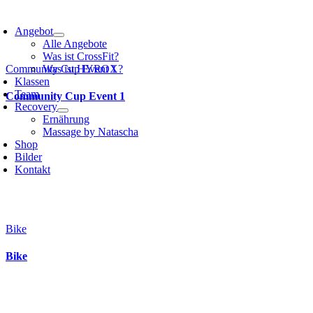
Angebot
Alle Angebote
Was ist CrossFit?
Community Cup Event 1
Was ist HYROX?
Klassen
Team
Community Cup Event 1
Recovery
Ernährung
Massage by Natascha
Shop
Bilder
Kontakt
Bike
Bike