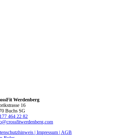
ossFit Werdenberg
brikstrasse 16
70 Buchs SG
177 464 22 82
fo@crossfitwerdenberg.com
tenschutzhinweis | Impressum
| AGB
x Rules