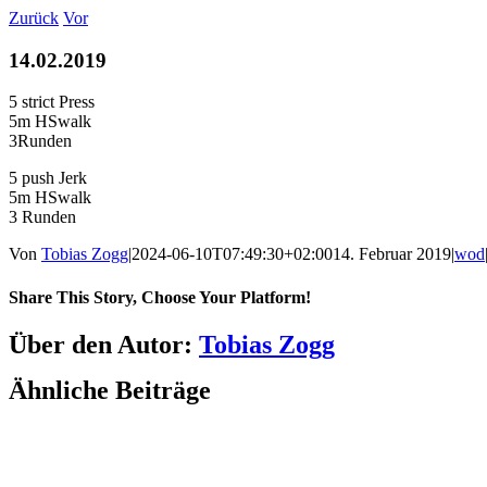
Zum
Zurück
Vor
Inhalt
springen
14.02.2019
5 strict Press
5m HSwalk
3Runden
5 push Jerk
5m HSwalk
3 Runden
Von
Tobias Zogg
|
2024-06-10T07:49:30+02:00
14. Februar 2019
|
wod
Share This Story, Choose Your Platform!
Facebook
LinkedIn
WhatsApp
Telegram
Tumblr
Pinterest
Vk
Xing
E-
Über den Autor:
Tobias Zogg
Mail
Ähnliche Beiträge