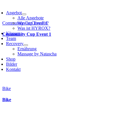
Angebot
Alle Angebote
Community Cup Event 1
Was ist CrossFit?
Was ist HYROX?
Klassen
Community Cup Event 1
Team
Recovery
Ernährung
Massage by Natascha
Shop
Bilder
Kontakt
Bike
Bike