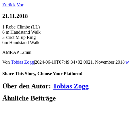
Zum
Zurück
Vor
Inhalt
springen
21.11.2018
1 Robe Climbe (LL)
6 m Handstand Walk
3 strict M-up Ring
6m Handstand Walk
AMRAP 12min
Von
Tobias Zogg
|
2024-06-10T07:49:34+02:00
21. November 2018
|
w
Share This Story, Choose Your Platform!
Facebook
LinkedIn
WhatsApp
Telegram
Tumblr
Pinterest
Vk
Xing
E-
Über den Autor:
Tobias Zogg
Mail
Ähnliche Beiträge