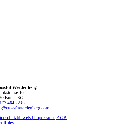
ossFit Werdenberg
brikstrasse 16
70 Buchs SG
177 464 22 82
fo@crossfitwerdenberg.com
tenschutzhinweis | Impressum
| AGB
x Rules