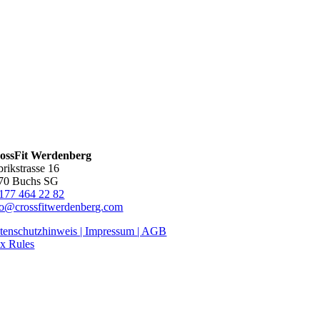
ossFit Werdenberg
brikstrasse 16
70 Buchs SG
177 464 22 82
fo@crossfitwerdenberg.com
tenschutzhinweis | Impressum
| AGB
x Rules