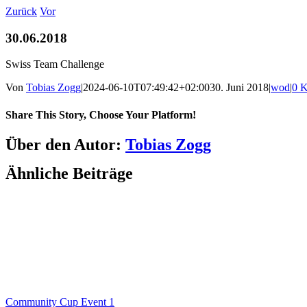
Zum
Zurück
Vor
Inhalt
springen
30.06.2018
Swiss Team Challenge
Von
Tobias Zogg
|
2024-06-10T07:49:42+02:00
30. Juni 2018
|
wod
|
0 
Share This Story, Choose Your Platform!
Facebook
LinkedIn
WhatsApp
Telegram
Tumblr
Pinterest
Vk
Xing
E-
Über den Autor:
Tobias Zogg
Mail
Ähnliche Beiträge
Community Cup Event 1