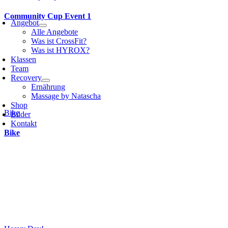
Community Cup Event 1
Angebot
Alle Angebote
Was ist CrossFit?
Was ist HYROX?
Klassen
Team
Recovery
Ernährung
Massage by Natascha
Shop
Bike
Bilder
Kontakt
Bike