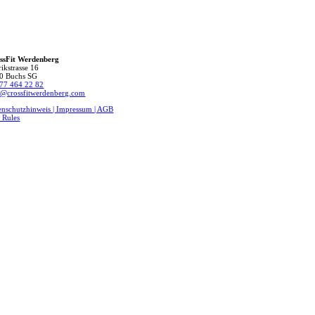
ssFit Werdenberg
ikstrasse 16
0 Buchs SG
77 464 22 82
o@crossfitwerdenberg.com
enschutzhinweis | Impressum
| AGB
 Rules