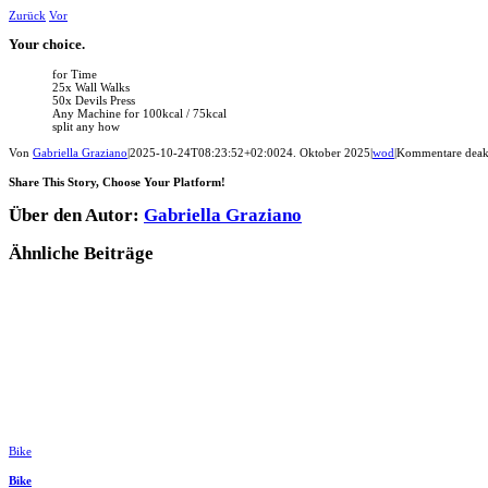
Zum
Zurück
Vor
Inhalt
springen
Your choice.
for Time
25x Wall Walks
50x Devils Press
Any Machine for 100kcal / 75kcal
split any how
Von
Gabriella Graziano
|
2025-10-24T08:23:52+02:00
24. Oktober 2025
|
wod
|
Kommentare deakt
Share This Story, Choose Your Platform!
Facebook
LinkedIn
WhatsApp
Telegram
Tumblr
Pinterest
Vk
Xing
E-
Über den Autor:
Gabriella Graziano
Mail
Ähnliche Beiträge
Bike
Bike