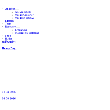
Angebot
Alle Angebote
Was ist CrossFit?
Was ist HYROX?
Klassen
Team
Recovery
Ernährung
Massage by Natascha
Shop
Bilder
Kontakt
Heavy Day!
Heavy Day!
04-08-2026
04-08-2026