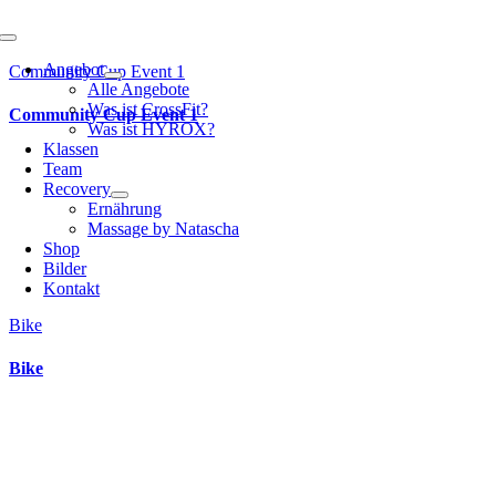
Toggle
Navigation
Angebot
Community Cup Event 1
Alle Angebote
Was ist CrossFit?
Community Cup Event 1
Was ist HYROX?
Klassen
Team
Recovery
Ernährung
Massage by Natascha
Shop
Bilder
Kontakt
Bike
Bike