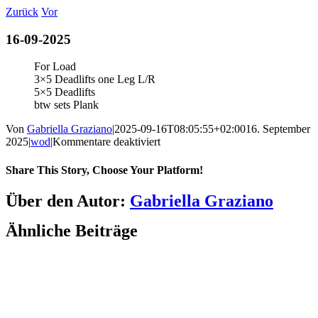
Zum
Zurück
Vor
Inhalt
springen
16-09-2025
For Load
3×5 Deadlifts one Leg L/R
5×5 Deadlifts
btw sets Plank
Von
Gabriella Graziano
|
2025-09-16T08:05:55+02:00
16. September
für
2025
|
wod
|
Kommentare deaktiviert
16-
09-
Share This Story, Choose Your Platform!
2025
Facebook
LinkedIn
WhatsApp
Telegram
Tumblr
Pinterest
Vk
Xing
E-
Über den Autor:
Gabriella Graziano
Mail
Ähnliche Beiträge