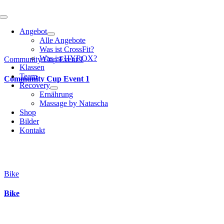
Toggle
Navigation
Angebot
Alle Angebote
Was ist CrossFit?
Was ist HYROX?
Community Cup Event 1
Klassen
Team
Community Cup Event 1
Recovery
Ernährung
Massage by Natascha
Shop
Bilder
Kontakt
Bike
Bike