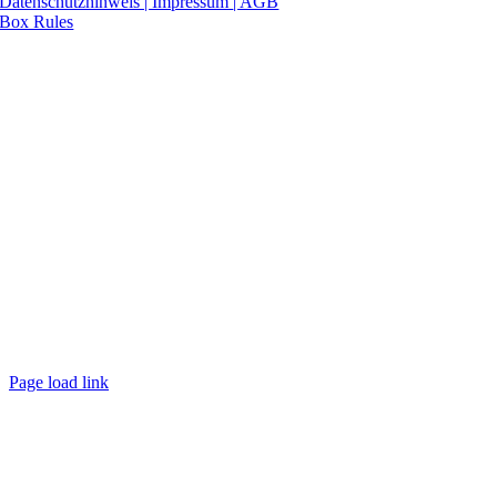
Datenschutzhinweis | Impressum
| AGB
Box Rules
Page load link
Nach
oben