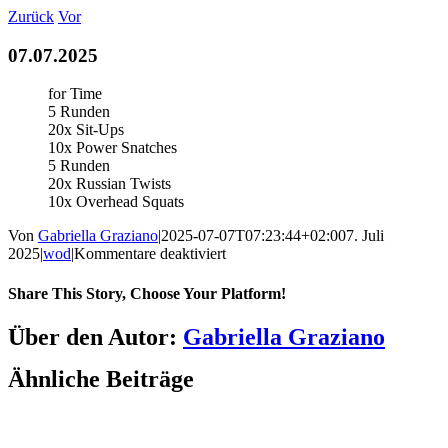
Zum
Zurück
Vor
Inhalt
springen
07.07.2025
for Time
5 Runden
20x Sit-Ups
10x Power Snatches
5 Runden
20x Russian Twists
10x Overhead Squats
Von
Gabriella Graziano
|
2025-07-07T07:23:44+02:00
7. Juli
für
2025
|
wod
|
Kommentare deaktiviert
07.07.2025
Share This Story, Choose Your Platform!
Facebook
LinkedIn
WhatsApp
Telegram
Tumblr
Pinterest
Vk
Xing
E-
Über den Autor:
Gabriella Graziano
Mail
Ähnliche Beiträge