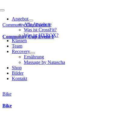
Toggle
Navigation
Angebot
Alle Angebote
Community Cup Event 1
Was ist CrossFit?
Was ist HYROX?
Community Cup Event 1
Klassen
Team
Recovery
Ernährung
Massage by Natascha
Shop
Bilder
Kontakt
Bike
Bike