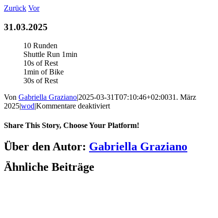
Zum
Zurück
Vor
Inhalt
springen
31.03.2025
10 Runden
Shuttle Run 1min
10s of Rest
1min of Bike
30s of Rest
Von
Gabriella Graziano
|
2025-03-31T07:10:46+02:00
31. März
für
2025
|
wod
|
Kommentare deaktiviert
31.03.2025
Share This Story, Choose Your Platform!
Facebook
LinkedIn
WhatsApp
Telegram
Tumblr
Pinterest
Vk
Xing
E-
Über den Autor:
Gabriella Graziano
Mail
Ähnliche Beiträge