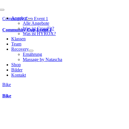
Toggle
Navigation
Angebot
Community Cup Event 1
Alle Angebote
Was ist CrossFit?
Community Cup Event 1
Was ist HYROX?
Klassen
Team
Recovery
Ernährung
Massage by Natascha
Shop
Bilder
Kontakt
Bike
Bike