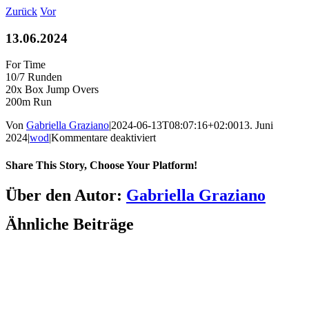
Zum
Zurück
Vor
Inhalt
springen
13.06.2024
For Time
10/7 Runden
20x Box Jump Overs
200m Run
Von
Gabriella Graziano
|
2024-06-13T08:07:16+02:00
13. Juni
für
2024
|
wod
|
Kommentare deaktiviert
13.06.2024
Share This Story, Choose Your Platform!
Facebook
LinkedIn
WhatsApp
Telegram
Tumblr
Pinterest
Vk
Xing
E-
Über den Autor:
Gabriella Graziano
Mail
Ähnliche Beiträge