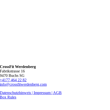
CrossFit Werdenberg
Fabrikstrasse 16
9470 Buchs SG
+4177 464 22 82
info@crossfitwerdenberg.com
Datenschutzhinweis | Impressum
| AGB
Box Rules