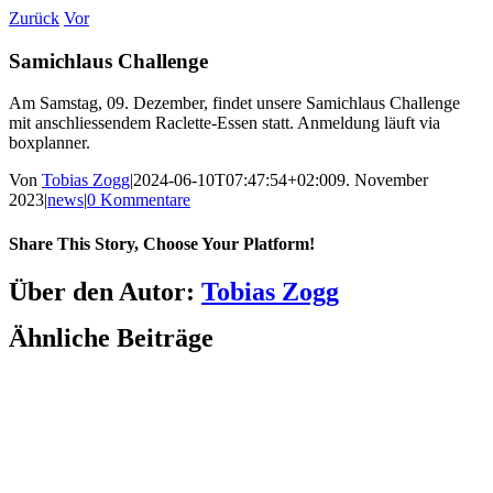
Zum
Zurück
Vor
Inhalt
springen
Samichlaus Challenge
Am Samstag, 09.
Dezember, findet
unsere
Samichlaus
Challenge
mit
anschliessendem
Raclette-Essen statt. Anmeldung läuft via
boxplanner
.
Von
Tobias Zogg
|
2024-06-10T07:47:54+02:00
9. November
2023
|
news
|
0 Kommentare
Share This Story, Choose Your Platform!
Facebook
LinkedIn
WhatsApp
Telegram
Tumblr
Pinterest
Vk
Xing
E-
Über den Autor:
Tobias Zogg
Mail
Ähnliche Beiträge