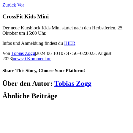
Zum
Zurück
Vor
Inhalt
springen
CrossFit Kids Mini
Der neue Kursblock Kids Mini startet nach den Herbstferien, 25.
Oktober um 15:00 Uhr.
Infos und Anmeldung findest du
HIER
.
Von
Tobias Zogg
|
2024-06-10T07:47:56+02:00
23. August
2023
|
news
|
0 Kommentare
Share This Story, Choose Your Platform!
Facebook
LinkedIn
WhatsApp
Telegram
Tumblr
Pinterest
Vk
Xing
E-
Über den Autor:
Tobias Zogg
Mail
Ähnliche Beiträge