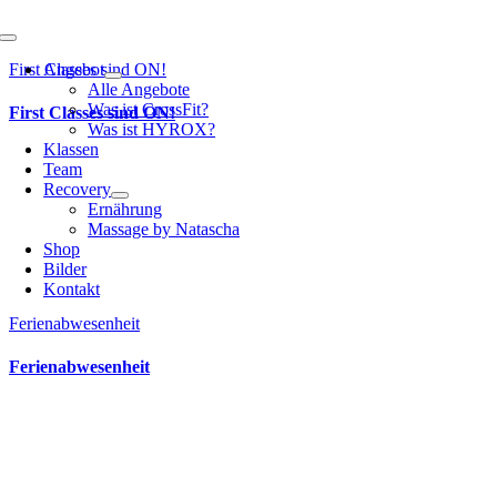
Toggle
Navigation
First Classes sind ON!
Angebot
Alle Angebote
Was ist CrossFit?
First Classes sind ON!
Was ist HYROX?
Klassen
Team
Recovery
Ernährung
Massage by Natascha
Shop
Bilder
Kontakt
Ferienabwesenheit
Ferienabwesenheit