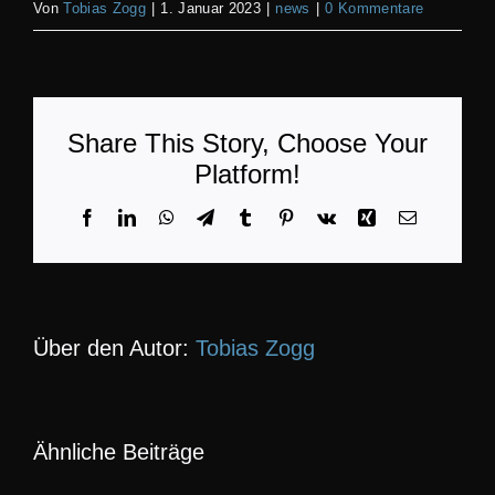
Von
Tobias Zogg
|
1. Januar 2023
|
news
|
0 Kommentare
KON
Share This Story, Choose Your
Platform!
Facebook
LinkedIn
WhatsApp
Telegram
Tumblr
Pinterest
Vk
Xing
E-
Mail
Über den Autor:
Tobias Zogg
Ähnliche Beiträge