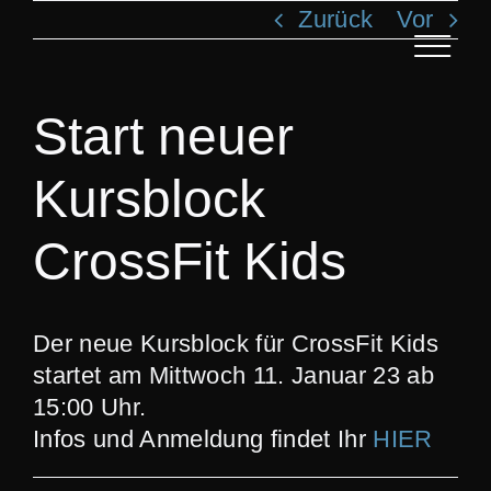
Zum
Zurück
Vor
Inhalt
Toggle
springen
Navigat
ANG
Start neuer
Kursblock
KLA
CrossFit Kids
T
REC
Der neue Kursblock für CrossFit Kids
startet am Mittwoch 11. Januar 23 ab
S
15:00 Uhr.
Infos und Anmeldung findet Ihr
HIER
BI