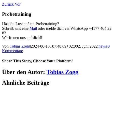
Zum
Zurück
Vor
Inhalt
springen
Probetraining
Hast du Lust auf ein Probetraining?
Schreib uns eine
Mail
oder melde dich via WhatsApp +4177 464 22
82
Wir freuen uns auf dich!!
Von
Tobias Zogg
|
2024-06-10T07:48:09+02:00
2. Juni 2022
|
news
|
0
Kommentare
Share This Story, Choose Your Platform!
Facebook
LinkedIn
WhatsApp
Telegram
Tumblr
Pinterest
Vk
Xing
E-
Über den Autor:
Tobias Zogg
Mail
Ähnliche Beiträge