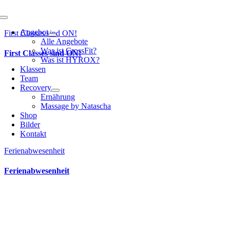
Toggle
Navigation
Angebot
First Classes sind ON!
Alle Angebote
Was ist CrossFit?
First Classes sind ON!
Was ist HYROX?
Klassen
Team
Recovery
Ernährung
Massage by Natascha
Shop
Bilder
Kontakt
Ferienabwesenheit
Ferienabwesenheit