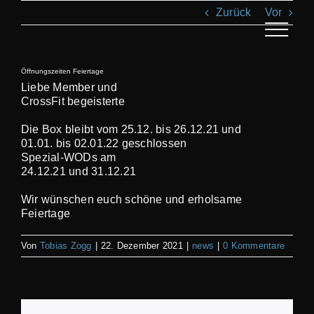
Zum
Zurück
Vor
Inhalt
springen
Toggle
Navigat
Öffnungszeiten Feiertage
AN
Liebe Member und
CrossFit begeisterte
KL
Die Box bleibt vom 25.12. bis 26.12.21 und
01.01. bis 02.01.22 geschlossen
Spezial-WODs am
T
24.12.21 und 31.12.21
Wir wünschen euch schöne und erholsame
REC
Feiertage
Von
Tobias Zogg
|
22. Dezember 2021
|
news
|
0 Kommentare
S
BI