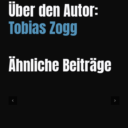
Über den Autor:
KO
Tobias Zogg
Ähnliche Beiträge
First
Classes
sind
ON!