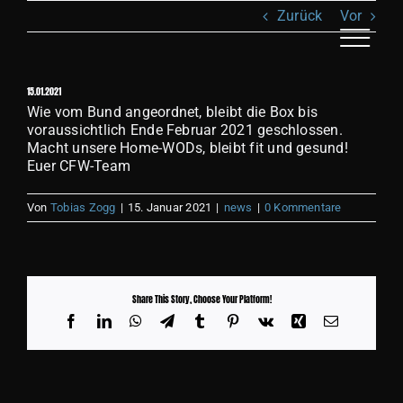
Zum
Zurück
Vor
Inhalt
springen
Toggle
Naviga
15.01.2021
AN
Wie vom Bund angeordnet, bleibt die Box bis
voraussichtlich Ende Februar 2021 geschlossen.
Macht unsere Home-WODs, bleibt fit und gesund!
KL
Euer CFW-Team
Von
Tobias Zogg
|
15. Januar 2021
|
news
|
0 Kommentare
T
REC
Share This Story, Choose Your Platform!
Facebook
LinkedIn
WhatsApp
Telegram
Tumblr
Pinterest
Vk
Xing
E-
S
Mail
BI