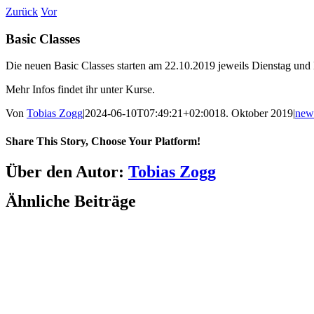
Zum
Zurück
Vor
Inhalt
springen
Basic Classes
Die neuen Basic Classes starten am 22.10.2019 jeweils Dienstag und
Mehr Infos findet ihr unter Kurse.
Von
Tobias Zogg
|
2024-06-10T07:49:21+02:00
18. Oktober 2019
|
new
Share This Story, Choose Your Platform!
Facebook
LinkedIn
WhatsApp
Telegram
Tumblr
Pinterest
Vk
Xing
E-
Über den Autor:
Tobias Zogg
Mail
Ähnliche Beiträge