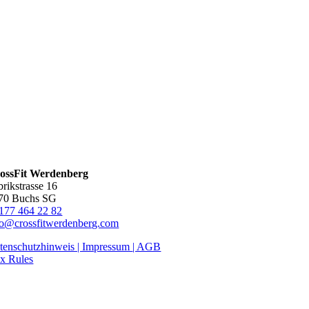
ossFit Werdenberg
brikstrasse 16
70 Buchs SG
177 464 22 82
fo@crossfitwerdenberg.com
tenschutzhinweis | Impressum
| AGB
x Rules