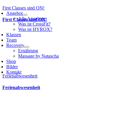
First Classes sind ON!
Angebot
Alle Angebote
First Classes sind ON!
Was ist CrossFit?
Was ist HYROX?
Klassen
Team
Recovery
Ernährung
Massage by Natascha
Shop
Bilder
Kontakt
Ferienabwesenheit
Ferienabwesenheit