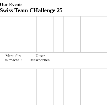
Zum
Our Events
Inhalt
Swiss Team CHallenge 25
springen
Merci fürs
Unser
mitmacha!!
Maskottchen