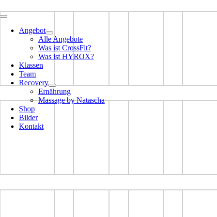
Toggle
Navigation
Angebot
Alle Angebote
Was ist CrossFit?
Was ist HYROX?
Klassen
Team
Recovery
Ernährung
Massage by Natascha
Shop
Bilder
Kontakt