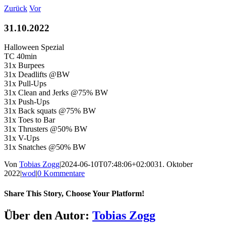
Zum
Zurück
Vor
Inhalt
springen
31.10.2022
Halloween Spezial
TC 40min
31x Burpees
31x Deadlifts @BW
31x Pull-Ups
31x Clean and Jerks @75% BW
31x Push-Ups
31x Back squats @75% BW
31x Toes to Bar
31x Thrusters @50% BW
31x V-Ups
31x Snatches @50% BW
Von
Tobias Zogg
|
2024-06-10T07:48:06+02:00
31. Oktober
2022
|
wod
|
0 Kommentare
Share This Story, Choose Your Platform!
Facebook
LinkedIn
WhatsApp
Telegram
Tumblr
Pinterest
Vk
Xing
E-
Über den Autor:
Tobias Zogg
Mail