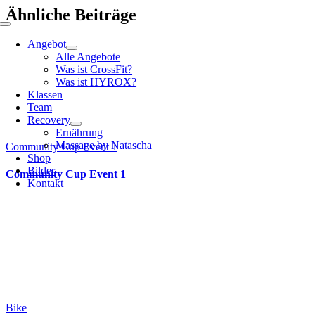
Ähnliche Beiträge
Toggle
Navigation
Angebot
Alle Angebote
Was ist CrossFit?
Was ist HYROX?
Klassen
Team
Recovery
Ernährung
Massage by Natascha
Community Cup Event 1
Shop
Bilder
Community Cup Event 1
Kontakt
Bike