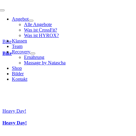
Toggle
Navigation
Angebot
Alle Angebote
Was ist CrossFit?
Was ist HYROX?
Klassen
Bike
Team
Recovery
Bike
Ernährung
Massage by Natascha
Shop
Bilder
Kontakt
Heavy Day!
Heavy Day!