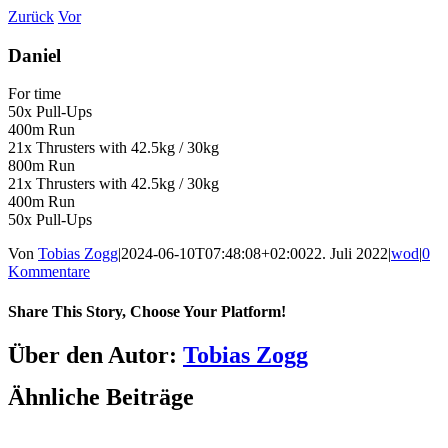
Zum
Zurück
Vor
Inhalt
springen
Daniel
For time
50x Pull-Ups
400m Run
21x Thrusters with 42.5kg / 30kg
800m Run
21x Thrusters with 42.5kg / 30kg
400m Run
50x Pull-Ups
Von
Tobias Zogg
|
2024-06-10T07:48:08+02:00
22. Juli 2022
|
wod
|
0
Kommentare
Share This Story, Choose Your Platform!
Facebook
LinkedIn
WhatsApp
Telegram
Tumblr
Pinterest
Vk
Xing
E-
Über den Autor:
Tobias Zogg
Mail
Ähnliche Beiträge