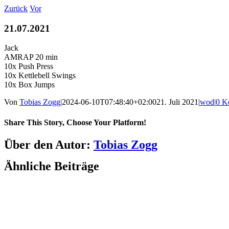
Zum
Zurück
Vor
Inhalt
springen
21.07.2021
Jack
AMRAP 20 min
10x Push Press
10x Kettlebell Swings
10x Box Jumps
Von
Tobias Zogg
|
2024-06-10T07:48:40+02:00
21. Juli 2021
|
wod
|
0 K
Share This Story, Choose Your Platform!
Facebook
LinkedIn
WhatsApp
Telegram
Tumblr
Pinterest
Vk
Xing
E-
Über den Autor:
Tobias Zogg
Mail
Ähnliche Beiträge