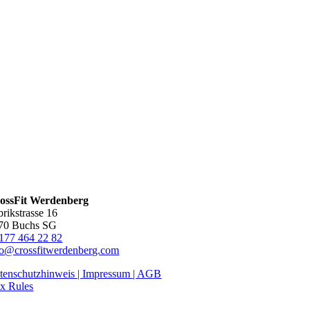
ossFit Werdenberg
brikstrasse 16
70 Buchs SG
177 464 22 82
fo@crossfitwerdenberg.com
tenschutzhinweis | Impressum
| AGB
x Rules