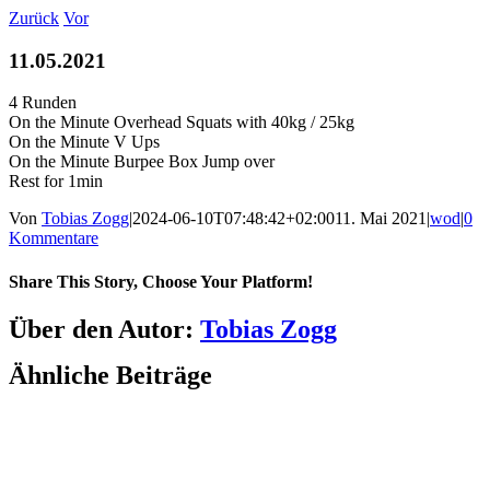
Zum
Zurück
Vor
Inhalt
springen
11.05.2021
4 Runden
On the Minute Overhead Squats with 40kg / 25kg
On the Minute V Ups
On the Minute Burpee Box Jump over
Rest for 1min
Von
Tobias Zogg
|
2024-06-10T07:48:42+02:00
11. Mai 2021
|
wod
|
0
Kommentare
Share This Story, Choose Your Platform!
Facebook
LinkedIn
WhatsApp
Telegram
Tumblr
Pinterest
Vk
Xing
E-
Über den Autor:
Tobias Zogg
Mail
Ähnliche Beiträge