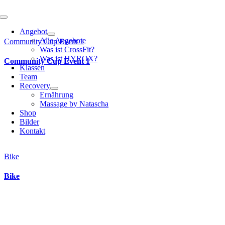
Toggle
Navigation
Angebot
Alle Angebote
Community Cup Event 1
Was ist CrossFit?
Was ist HYROX?
Community Cup Event 1
Klassen
Team
Recovery
Ernährung
Massage by Natascha
Shop
Bilder
Kontakt
Bike
Bike