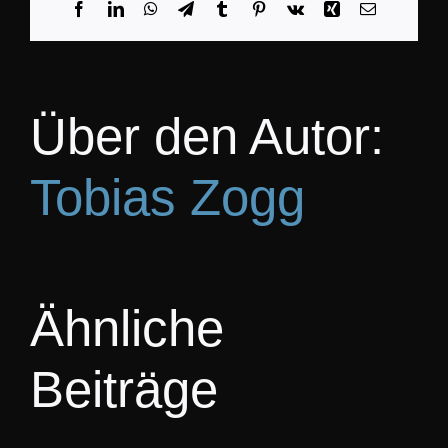
Facebook
LinkedIn
WhatsApp
Telegram
Tumblr
Pinterest
Vk
Xing
E-
Mail
KO
Über den Autor:
Tobias Zogg
Ähnliche
Beiträge