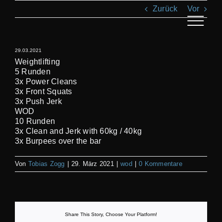
Zum
Zurück
Vor
Inhalt
springen
Toggle
Navigat
29.03.2021
AN
Weightlifting
5 Runden
3x Power Cleans
KL
3x Front Squats
3x Push Jerk
WOD
T
10 Runden
3x Clean and Jerk with 60kg / 40kg
3x Burpees over the bar
REC
Von
Tobias Zogg
|
29. März 2021
|
wod
|
0 Kommentare
S
Share This Story, Choose Your Platform!
BI