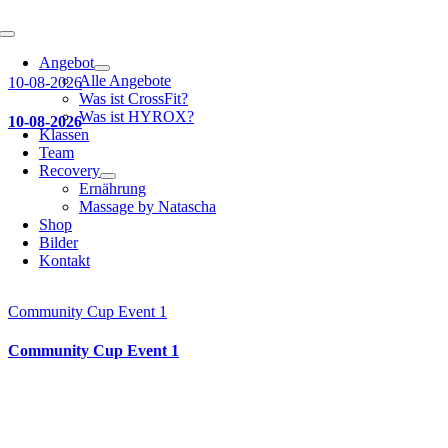
Toggle
Navigation
Angebot
Alle Angebote
10-08-2026
Was ist CrossFit?
Was ist HYROX?
10-08-2026
Klassen
Team
Recovery
Ernährung
Massage by Natascha
Shop
Bilder
Kontakt
Community Cup Event 1
Community Cup Event 1