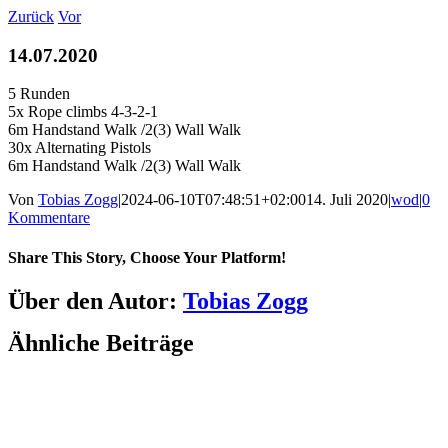
Zum
Zurück
Vor
Inhalt
springen
14.07.2020
5 Runden
5x Rope climbs 4-3-2-1
6m Handstand Walk /2(3) Wall Walk
30x Alternating Pistols
6m Handstand Walk /2(3) Wall Walk
Von
Tobias Zogg
|
2024-06-10T07:48:51+02:00
14. Juli 2020
|
wod
|
0
Kommentare
Share This Story, Choose Your Platform!
Facebook
LinkedIn
WhatsApp
Telegram
Tumblr
Pinterest
Vk
Xing
E-
Über den Autor:
Tobias Zogg
Mail
Ähnliche Beiträge