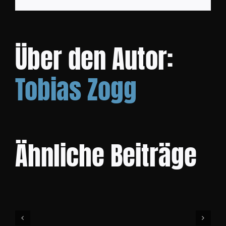
Mail
KO
Über den Autor:
Tobias Zogg
Ähnliche Beiträge
Community
Cup