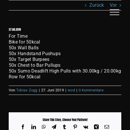
Zum
Zurück
Vor
Inhalt
springen
Toggle
Naviga
27.06.2019
AN
For Time
Bike for 50kcal
50x Wall Balls
KL
50x Handstand Pushups
50x Target Burpees
50x Chest to Bar Pullups
T
50x Sumo Deadlift High Pulls with 30.00kg / 20.00kg
Row for 50kcal
REC
Von
Tobias Zogg
|
27. Juni 2019
|
wod
|
0 Kommentare
S
Share This Story, Choose Your Platform!
BI
Facebook
LinkedIn
WhatsApp
Telegram
Tumblr
Pinterest
Vk
Xing
E-